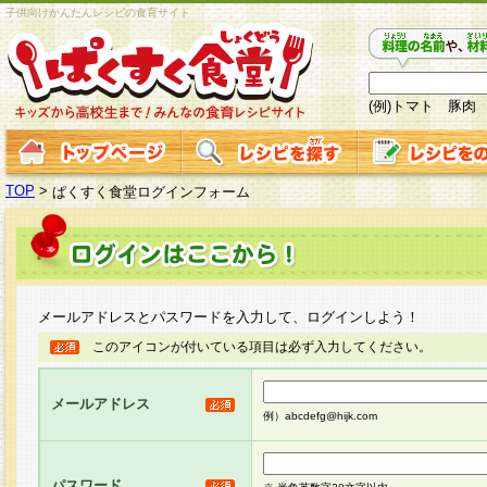
子供向けかんたんレシピの食育サイト
(例)トマト 豚肉
TOP
>
ぱくすく食堂ログインフォーム
メールアドレスとパスワードを入力して、ログインしよう！
このアイコンが付いている項目は必ず入力してください。
メールアドレス
例）abcdefg@hijk.com
パスワード