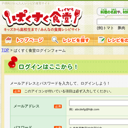
子供向けかんたんレシピの食育サイト
(例)トマト 豚肉
TOP
>
ぱくすく食堂ログインフォーム
メールアドレスとパスワードを入力して、ログインしよう！
このアイコンが付いている項目は必ず入力してください。
メールアドレス
例）abcdefg@hijk.com
パスワード