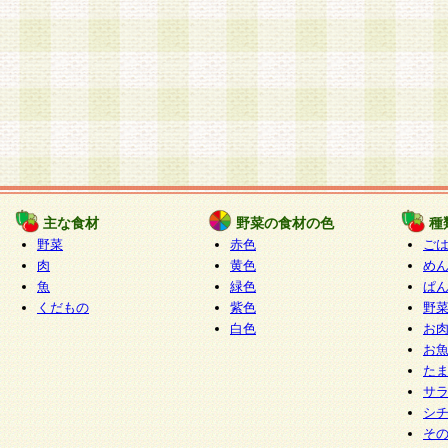
主な食材
野菜の食材の色
種
野菜
赤色
ご
肉
黄色
め
魚
緑色
ぱ
くだもの
紫色
野
白色
お
お
た
サ
シ
そ