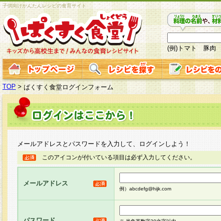
子供向けかんたんレシピの食育サイト
(例)トマト 豚肉
TOP
>
ぱくすく食堂ログインフォーム
メールアドレスとパスワードを入力して、ログインしよう！
このアイコンが付いている項目は必ず入力してください。
メールアドレス
例）abcdefg@hijk.com
パスワード