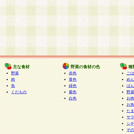
主な食材
野菜の食材の色
種
野菜
赤色
ご
肉
黄色
め
魚
緑色
ぱ
くだもの
紫色
野
白色
お
お
た
サ
シ
そ