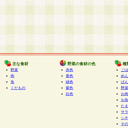
主な食材
野菜の食材の色
種
野菜
赤色
ご
肉
黄色
め
魚
緑色
ぱ
くだもの
紫色
野
白色
お
お
た
サ
シ
そ