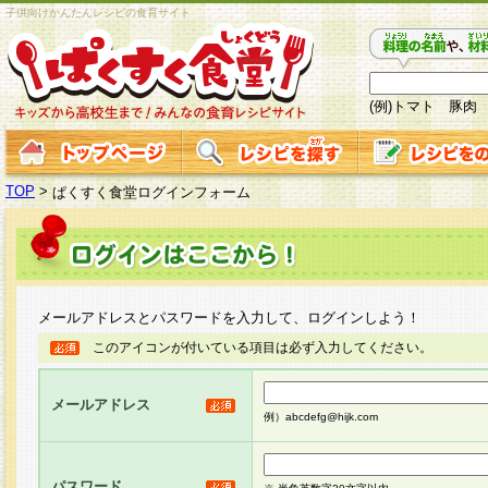
子供向けかんたんレシピの食育サイト
(例)トマト 豚肉
TOP
>
ぱくすく食堂ログインフォーム
メールアドレスとパスワードを入力して、ログインしよう！
このアイコンが付いている項目は必ず入力してください。
メールアドレス
例）abcdefg@hijk.com
パスワード