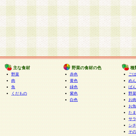
主な食材
野菜の食材の色
種
野菜
赤色
ご
肉
黄色
め
魚
緑色
ぱ
くだもの
紫色
野
白色
お
お
た
サ
シ
そ