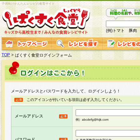
子供向けかんたんレシピの食育サイト
(例)トマト 豚肉
TOP
>
ぱくすく食堂ログインフォーム
メールアドレスとパスワードを入力して、ログインしよう！
このアイコンが付いている項目は必ず入力してください。
メールアドレス
例）abcdefg@hijk.com
パスワード