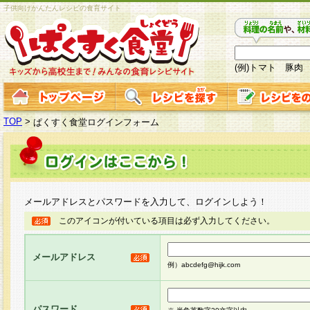
子供向けかんたんレシピの食育サイト
(例)トマト 豚肉
TOP
>
ぱくすく食堂ログインフォーム
メールアドレスとパスワードを入力して、ログインしよう！
このアイコンが付いている項目は必ず入力してください。
メールアドレス
例）abcdefg@hijk.com
パスワード