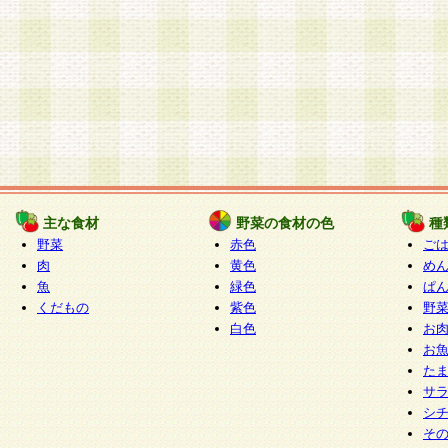
主な食材
野菜の食材の色
種
野菜
赤色
ご
肉
黄色
め
魚
緑色
ぱ
くだもの
紫色
野
白色
お
お
た
サ
シ
そ