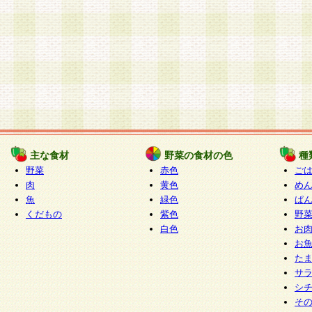
主な食材
野菜の食材の色
種
野菜
赤色
ご
肉
黄色
め
魚
緑色
ぱ
くだもの
紫色
野
白色
お
お
た
サ
シ
そ