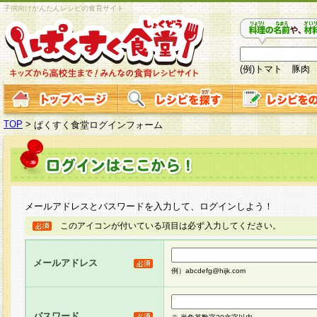
子供向けかんたんレシピの食育サイト
(例)トマト 豚肉
TOP
>
ぱくすく食堂ログインフォーム
メールアドレスとパスワードを入力して、ログインしよう！
このアイコンが付いている項目は必ず入力してください。
メールアドレス
例）abcdefg@hijk.com
パスワード