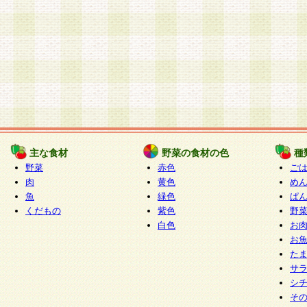
主な食材
野菜の食材の色
種
野菜
赤色
ご
肉
黄色
め
魚
緑色
ぱ
くだもの
紫色
野
白色
お
お
た
サ
シ
そ