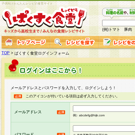
子供向けかんたんレシピの食育サイト
(例)トマト 豚肉
TOP
>
ぱくすく食堂ログインフォーム
メールアドレスとパスワードを入力して、ログインしよう！
このアイコンが付いている項目は必ず入力してください。
メールアドレス
例）abcdefg@hijk.com
パスワード