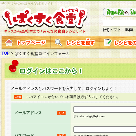
子供向けかんたんレシピの食育サイト
(例)トマト 豚肉
TOP
>
ぱくすく食堂ログインフォーム
メールアドレスとパスワードを入力して、ログインしよう！
このアイコンが付いている項目は必ず入力してください。
メールアドレス
例）abcdefg@hijk.com
パスワード