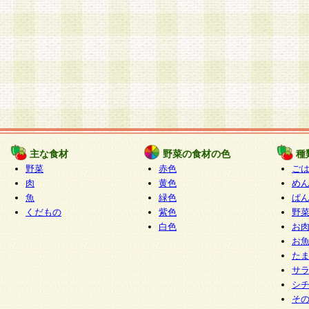
主な食材
野菜の食材の色
種
野菜
赤色
ご
肉
黄色
め
魚
緑色
ぱ
くだもの
紫色
野
白色
お
お
た
サ
シ
そ