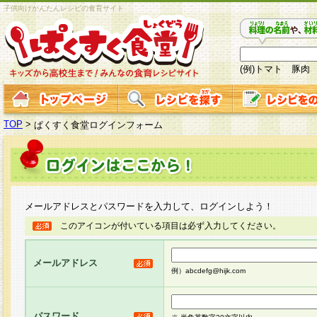
子供向けかんたんレシピの食育サイト
(例)トマト 豚肉
TOP
>
ぱくすく食堂ログインフォーム
メールアドレスとパスワードを入力して、ログインしよう！
このアイコンが付いている項目は必ず入力してください。
メールアドレス
例）abcdefg@hijk.com
パスワード