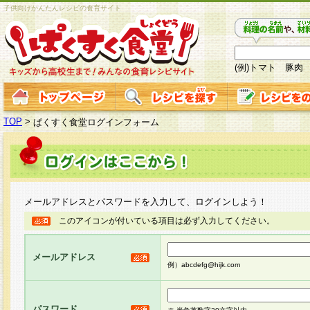
子供向けかんたんレシピの食育サイト
(例)トマト 豚肉
TOP
>
ぱくすく食堂ログインフォーム
メールアドレスとパスワードを入力して、ログインしよう！
このアイコンが付いている項目は必ず入力してください。
メールアドレス
例）abcdefg@hijk.com
パスワード