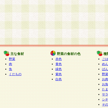
主な食材
野菜の食材の色
種
野菜
赤色
ご
肉
黄色
め
魚
緑色
ぱ
くだもの
紫色
野
白色
お
お
た
サ
シ
そ