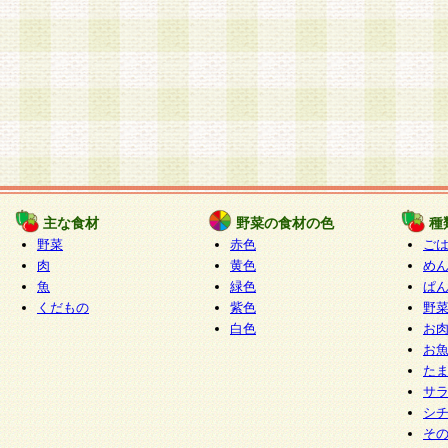
主な食材
野菜の食材の色
種
野菜
赤色
ご
肉
黄色
め
魚
緑色
ぱ
くだもの
紫色
野
白色
お
お
た
サ
シ
そ