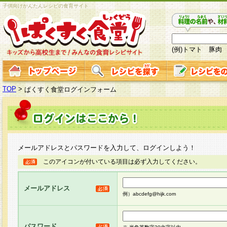
子供向けかんたんレシピの食育サイト
(例)トマト 豚肉
TOP
>
ぱくすく食堂ログインフォーム
メールアドレスとパスワードを入力して、ログインしよう！
このアイコンが付いている項目は必ず入力してください。
メールアドレス
例）abcdefg@hijk.com
パスワード