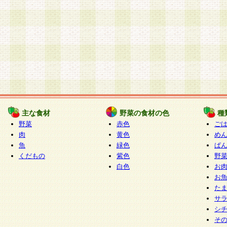
主な食材
野菜の食材の色
種
野菜
赤色
ご
肉
黄色
め
魚
緑色
ぱ
くだもの
紫色
野
白色
お
お
た
サ
シ
そ