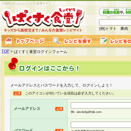
子供向けかんたんレシピの食育サイト
(例)トマト 豚肉
TOP
>
ぱくすく食堂ログインフォーム
メールアドレスとパスワードを入力して、ログインしよう！
このアイコンが付いている項目は必ず入力してください。
メールアドレス
例）abcdefg@hijk.com
パスワード