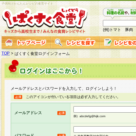
子供向けかんたんレシピの食育サイト
(例)トマト 豚肉
TOP
>
ぱくすく食堂ログインフォーム
メールアドレスとパスワードを入力して、ログインしよう！
このアイコンが付いている項目は必ず入力してください。
メールアドレス
例）abcdefg@hijk.com
パスワード