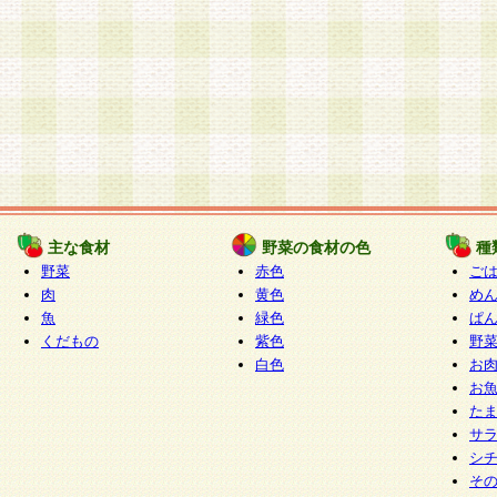
主な食材
野菜の食材の色
種
野菜
赤色
ご
肉
黄色
め
魚
緑色
ぱ
くだもの
紫色
野
白色
お
お
た
サ
シ
そ