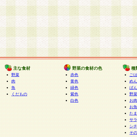
主な食材
野菜の食材の色
種
野菜
赤色
ご
肉
黄色
め
魚
緑色
ぱ
くだもの
紫色
野
白色
お
お
た
サ
シ
そ