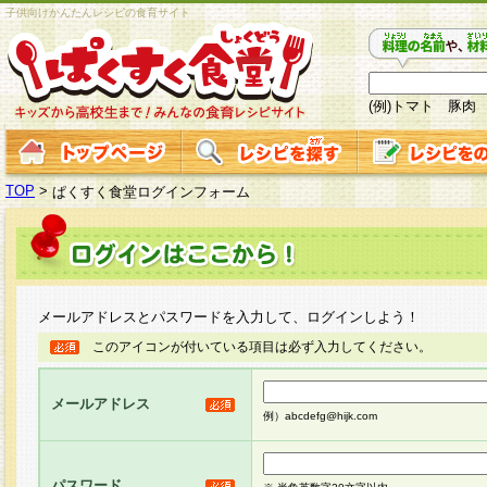
子供向けかんたんレシピの食育サイト
(例)トマト 豚肉
TOP
>
ぱくすく食堂ログインフォーム
メールアドレスとパスワードを入力して、ログインしよう！
このアイコンが付いている項目は必ず入力してください。
メールアドレス
例）abcdefg@hijk.com
パスワード