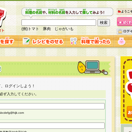
ようこ
(例)トマト 豚肉 じゃがいも
て、ログインしよう！
必ず入力してください。
cdefg@hijk.com