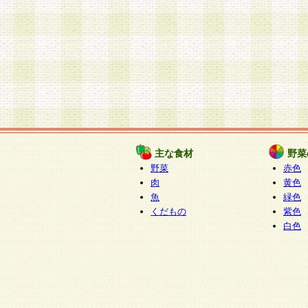
主な食材
野菜
野菜
赤色
肉
黄色
魚
緑色
くだもの
紫色
白色