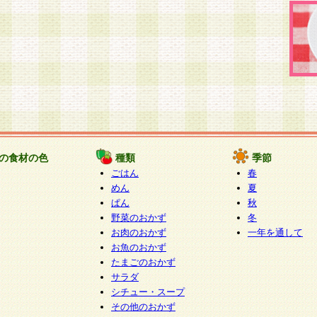
の食材の色
種類
季節
ごはん
春
めん
夏
ぱん
秋
野菜のおかず
冬
お肉のおかず
一年を通して
お魚のおかず
たまごのおかず
サラダ
シチュー・スープ
その他のおかず