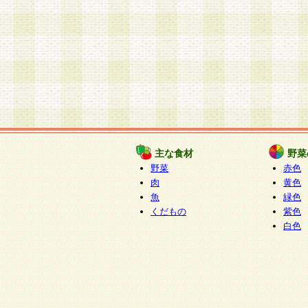
主な食材
野菜
野菜
赤色
肉
黄色
魚
緑色
くだもの
紫色
白色