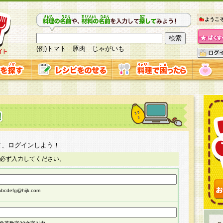
ようこ
(例)トマト 豚肉 じゃがいも
て、ログインしよう！
必ず入力してください。
cdefg@hijk.com