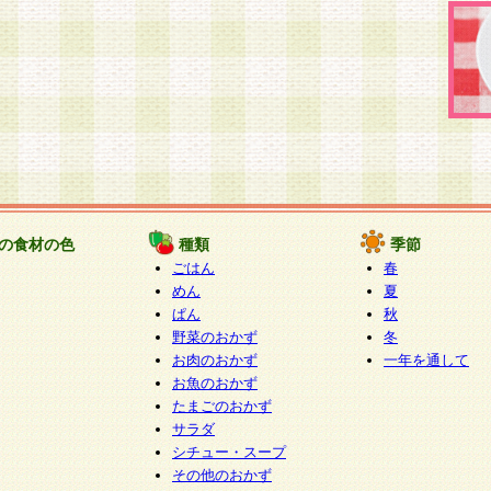
の食材の色
種類
季節
ごはん
春
めん
夏
ぱん
秋
野菜のおかず
冬
お肉のおかず
一年を通して
お魚のおかず
たまごのおかず
サラダ
シチュー・スープ
その他のおかず