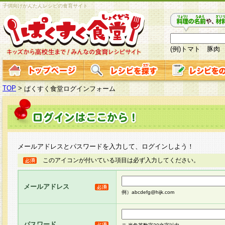
子供向けかんたんレシピの食育サイト
(例)トマト 豚肉
TOP
>
ぱくすく食堂ログインフォーム
メールアドレスとパスワードを入力して、ログインしよう！
このアイコンが付いている項目は必ず入力してください。
メールアドレス
例）abcdefg@hijk.com
パスワード