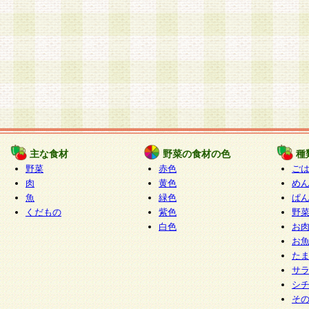
主な食材
野菜の食材の色
種
野菜
赤色
ご
肉
黄色
め
魚
緑色
ぱ
くだもの
紫色
野
白色
お
お
た
サ
シ
そ