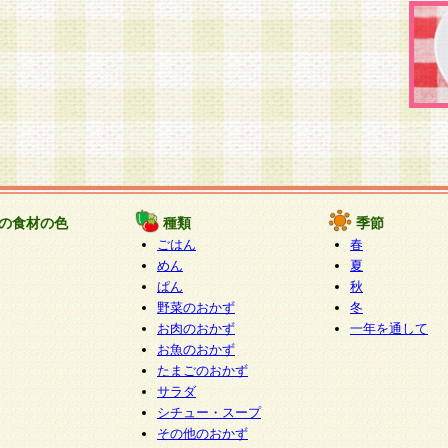
の食材の色
種類
季節
ごはん
春
めん
夏
ぱん
秋
野菜のおかず
冬
お肉のおかず
一年を通して
お魚のおかず
たまごのおかず
サラダ
シチュー・スープ
その他のおかず