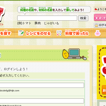
ようこ
(例)トマト 豚肉 じゃがいも
て、ログインしよう！
必ず入力してください。
cdefg@hijk.com