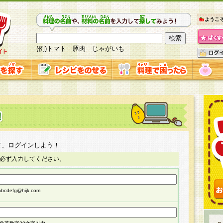
ようこ
(例)トマト 豚肉 じゃがいも
て、ログインしよう！
必ず入力してください。
cdefg@hijk.com