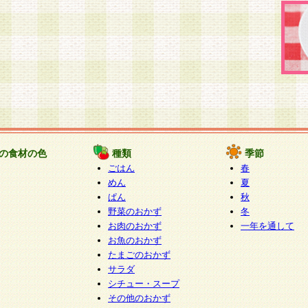
の食材の色
種類
季節
ごはん
春
めん
夏
ぱん
秋
野菜のおかず
冬
お肉のおかず
一年を通して
お魚のおかず
たまごのおかず
サラダ
シチュー・スープ
その他のおかず