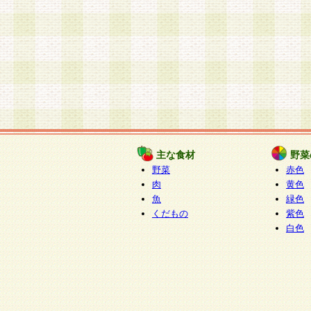
主な食材
野菜
野菜
赤色
肉
黄色
魚
緑色
くだもの
紫色
白色