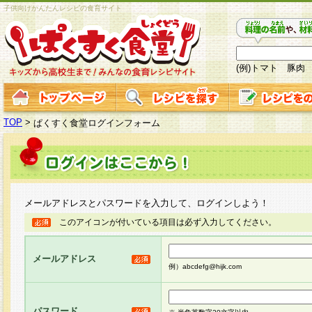
子供向けかんたんレシピの食育サイト
(例)トマト 豚肉
TOP
>
ぱくすく食堂ログインフォーム
メールアドレスとパスワードを入力して、ログインしよう！
このアイコンが付いている項目は必ず入力してください。
メールアドレス
例）abcdefg@hijk.com
パスワード