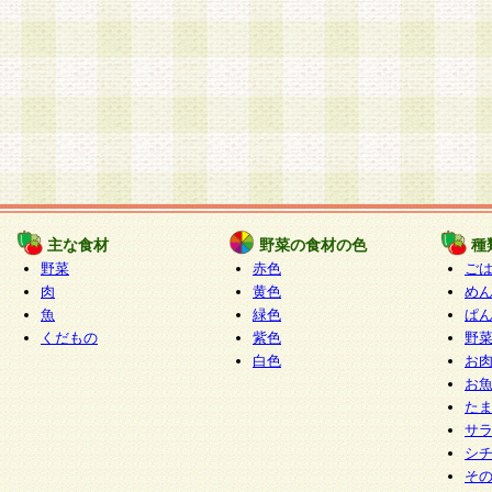
主な食材
野菜の食材の色
種
野菜
赤色
ご
肉
黄色
め
魚
緑色
ぱ
くだもの
紫色
野
白色
お
お
た
サ
シ
そ