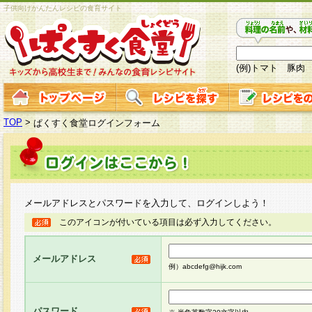
子供向けかんたんレシピの食育サイト
(例)トマト 豚肉
TOP
>
ぱくすく食堂ログインフォーム
メールアドレスとパスワードを入力して、ログインしよう！
このアイコンが付いている項目は必ず入力してください。
メールアドレス
例）abcdefg@hijk.com
パスワード