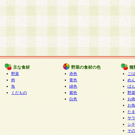
主な食材
野菜の食材の色
種
野菜
赤色
ご
肉
黄色
め
魚
緑色
ぱ
くだもの
紫色
野
白色
お
お
た
サ
シ
そ