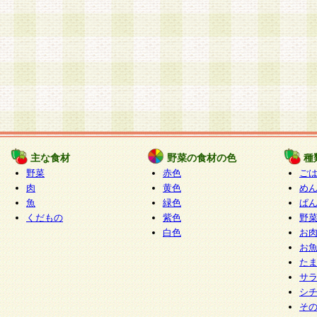
主な食材
野菜の食材の色
種
野菜
赤色
ご
肉
黄色
め
魚
緑色
ぱ
くだもの
紫色
野
白色
お
お
た
サ
シ
そ