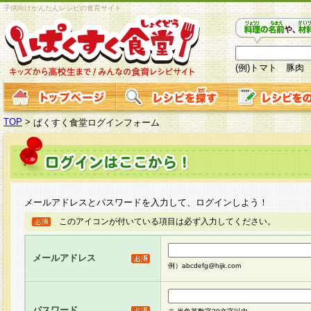
子供向けかんたんレシピの食育サイト
(例)トマト 豚肉
TOP
>
ぱくすく食堂ログインフォーム
メールアドレスとパスワードを入力して、ログインしよう！
このアイコンが付いている項目は必ず入力してください。
メールアドレス
例）abcdefg@hijk.com
パスワード