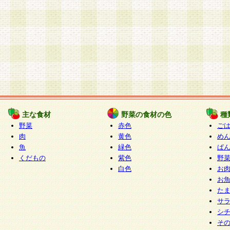
主な食材
野菜の食材の色
種
野菜
赤色
ご
肉
黄色
め
魚
緑色
ぱ
くだもの
紫色
野
白色
お
お
た
サ
シ
そ