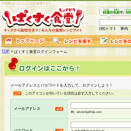
子供向けかんたんレシピの食育サイト
(例)トマト 豚肉
TOP
>
ぱくすく食堂ログインフォーム
メールアドレスとパスワードを入力して、ログインしよう！
このアイコンが付いている項目は必ず入力してください。
メールアドレス
例）abcdefg@hijk.com
パスワード