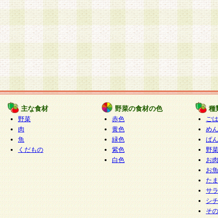
主な食材
野菜の食材の色
種
野菜
赤色
ご
肉
黄色
め
魚
緑色
ぱ
くだもの
紫色
野
白色
お
お
た
サ
シ
そ