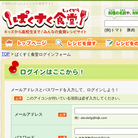
子供向けかんたんレシピの食育サイト
(例)トマト 豚肉
TOP
>
ぱくすく食堂ログインフォーム
メールアドレスとパスワードを入力して、ログインしよう！
このアイコンが付いている項目は必ず入力してください。
メールアドレス
例）abcdefg@hijk.com
パスワード