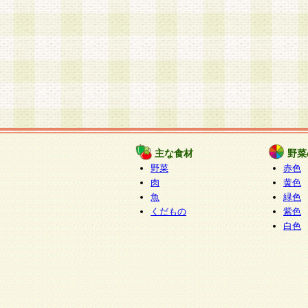
主な食材
野菜
野菜
赤色
肉
黄色
魚
緑色
くだもの
紫色
白色