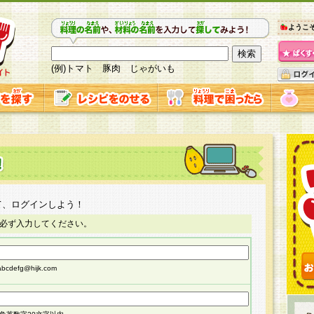
ようこ
(例)トマト 豚肉 じゃがいも
て、ログインしよう！
必ず入力してください。
cdefg@hijk.com