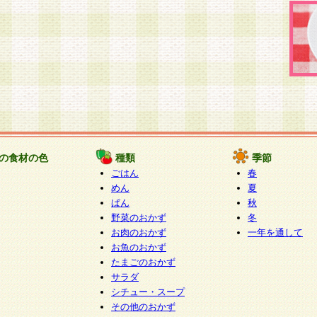
の食材の色
種類
季節
ごはん
春
めん
夏
ぱん
秋
野菜のおかず
冬
お肉のおかず
一年を通して
お魚のおかず
たまごのおかず
サラダ
シチュー・スープ
その他のおかず