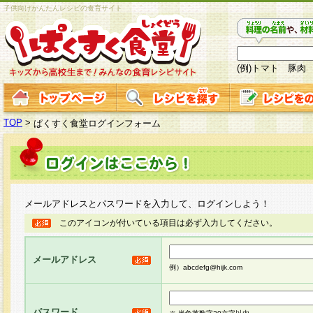
子供向けかんたんレシピの食育サイト
(例)トマト 豚肉
TOP
>
ぱくすく食堂ログインフォーム
メールアドレスとパスワードを入力して、ログインしよう！
このアイコンが付いている項目は必ず入力してください。
メールアドレス
例）abcdefg@hijk.com
パスワード