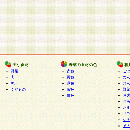
主な食材
野菜の食材の色
種
野菜
赤色
ご
肉
黄色
め
魚
緑色
ぱ
くだもの
紫色
野
白色
お
お
た
サ
シ
そ