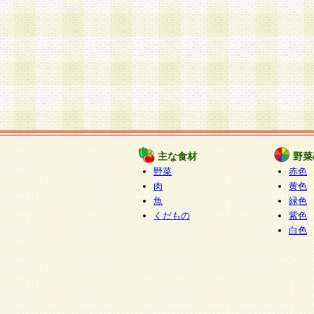
主な食材
野菜
野菜
赤色
肉
黄色
魚
緑色
くだもの
紫色
白色