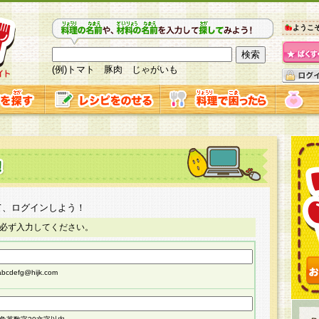
ようこ
(例)トマト 豚肉 じゃがいも
て、ログインしよう！
必ず入力してください。
cdefg@hijk.com