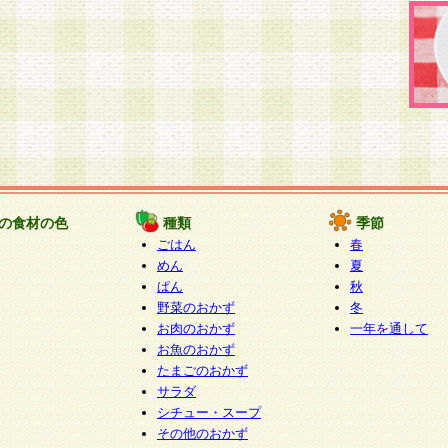
の食材の色
種類
季節
ごはん
春
めん
夏
ぱん
秋
野菜のおかず
冬
お肉のおかず
一年を通して
お魚のおかず
たまごのおかず
サラダ
シチュー・スープ
その他のおかず