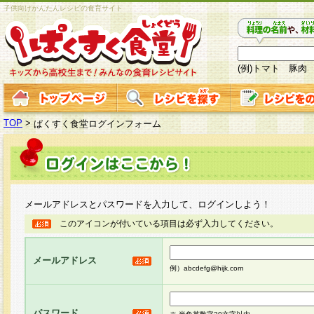
子供向けかんたんレシピの食育サイト
(例)トマト 豚肉
TOP
>
ぱくすく食堂ログインフォーム
メールアドレスとパスワードを入力して、ログインしよう！
このアイコンが付いている項目は必ず入力してください。
メールアドレス
例）abcdefg@hijk.com
パスワード