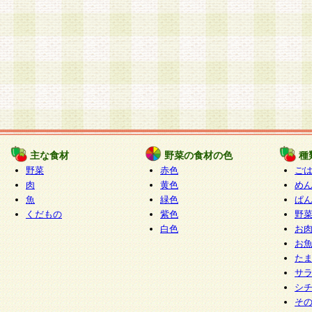
主な食材
野菜の食材の色
種
野菜
赤色
ご
肉
黄色
め
魚
緑色
ぱ
くだもの
紫色
野
白色
お
お
た
サ
シ
そ