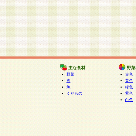
主な食材
野菜
野菜
赤色
肉
黄色
魚
緑色
くだもの
紫色
白色