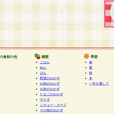
の食材の色
種類
季節
ごはん
春
めん
夏
ぱん
秋
野菜のおかず
冬
お肉のおかず
一年を通して
お魚のおかず
たまごのおかず
サラダ
シチュー・スープ
その他のおかず