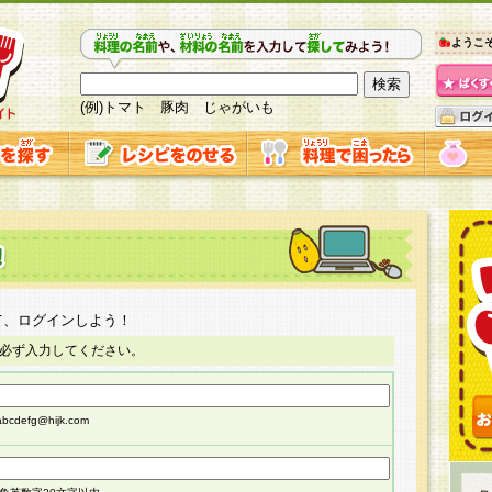
ようこ
(例)トマト 豚肉 じゃがいも
て、ログインしよう！
必ず入力してください。
cdefg@hijk.com