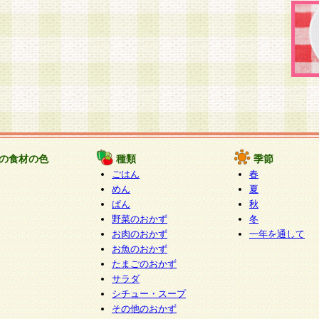
の食材の色
種類
季節
ごはん
春
めん
夏
ぱん
秋
野菜のおかず
冬
お肉のおかず
一年を通して
お魚のおかず
たまごのおかず
サラダ
シチュー・スープ
その他のおかず