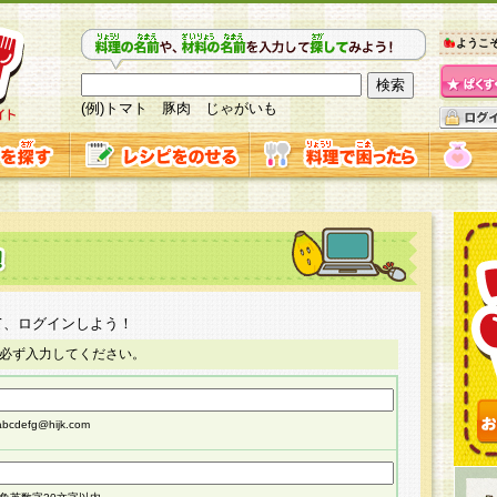
ようこ
(例)トマト 豚肉 じゃがいも
て、ログインしよう！
必ず入力してください。
cdefg@hijk.com