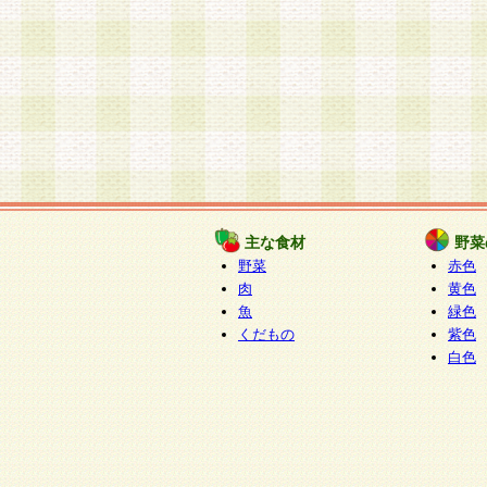
主な食材
野菜
野菜
赤色
肉
黄色
魚
緑色
くだもの
紫色
白色