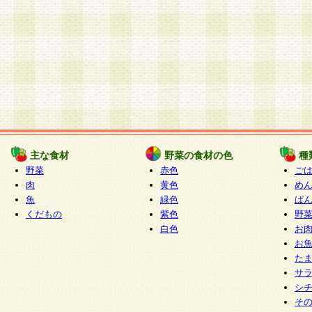
主な食材
野菜の食材の色
種
野菜
赤色
ご
肉
黄色
め
魚
緑色
ぱ
くだもの
紫色
野
白色
お
お
た
サ
シ
そ