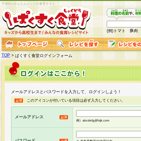
子供向けかんたんレシピの食育サイト
(例)トマト 豚肉
TOP
>
ぱくすく食堂ログインフォーム
メールアドレスとパスワードを入力して、ログインしよう！
このアイコンが付いている項目は必ず入力してください。
メールアドレス
例）abcdefg@hijk.com
パスワード