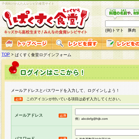
子供向けかんたんレシピの食育サイト
(例)トマト 豚肉
TOP
>
ぱくすく食堂ログインフォーム
メールアドレスとパスワードを入力して、ログインしよう！
このアイコンが付いている項目は必ず入力してください。
メールアドレス
例）abcdefg@hijk.com
パスワード