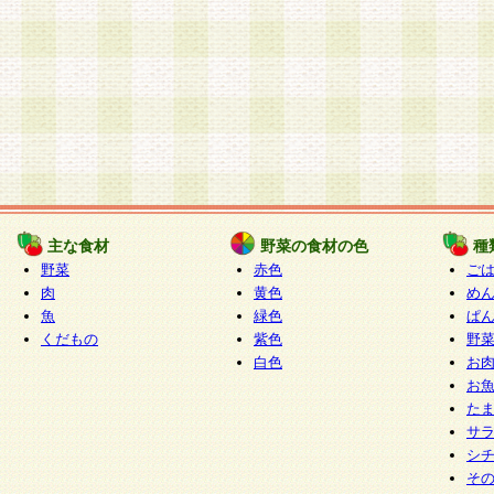
主な食材
野菜の食材の色
種
野菜
赤色
ご
肉
黄色
め
魚
緑色
ぱ
くだもの
紫色
野
白色
お
お
た
サ
シ
そ