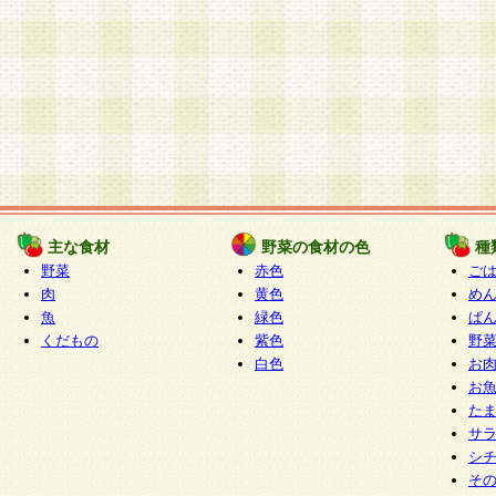
主な食材
野菜の食材の色
種
野菜
赤色
ご
肉
黄色
め
魚
緑色
ぱ
くだもの
紫色
野
白色
お
お
た
サ
シ
そ