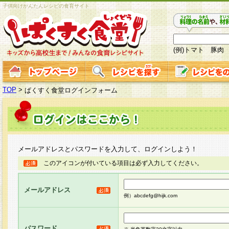
子供向けかんたんレシピの食育サイト
(例)トマト 豚肉
TOP
>
ぱくすく食堂ログインフォーム
メールアドレスとパスワードを入力して、ログインしよう！
このアイコンが付いている項目は必ず入力してください。
メールアドレス
例）abcdefg@hijk.com
パスワード