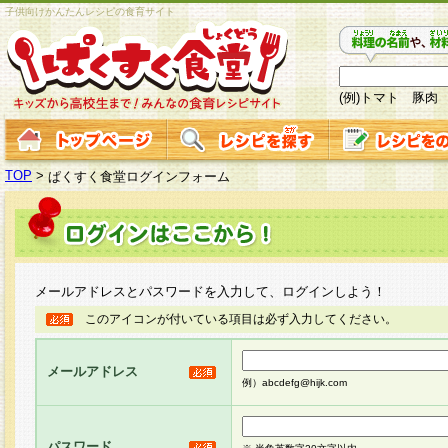
子供向けかんたんレシピの食育サイト
(例)トマト 豚肉
TOP
>
ぱくすく食堂ログインフォーム
メールアドレスとパスワードを入力して、ログインしよう！
このアイコンが付いている項目は必ず入力してください。
メールアドレス
例）abcdefg@hijk.com
パスワード