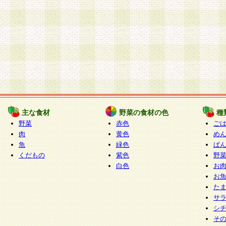
主な食材
野菜の食材の色
種
野菜
赤色
ご
肉
黄色
め
魚
緑色
ぱ
くだもの
紫色
野
白色
お
お
た
サ
シ
そ