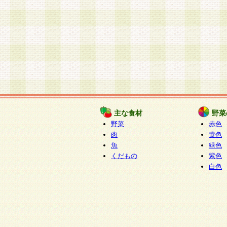
主な食材
野菜
野菜
赤色
肉
黄色
魚
緑色
くだもの
紫色
白色