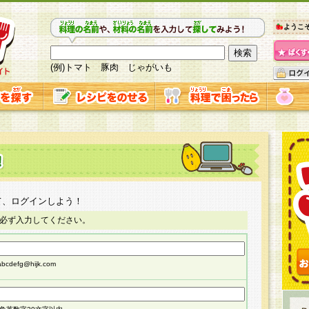
ようこ
(例)トマト 豚肉 じゃがいも
て、ログインしよう！
必ず入力してください。
cdefg@hijk.com