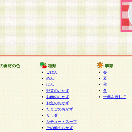
の食材の色
種類
季節
ごはん
春
めん
夏
ぱん
秋
野菜のおかず
冬
お肉のおかず
一年を通して
お魚のおかず
たまごのおかず
サラダ
シチュー・スープ
その他のおかず