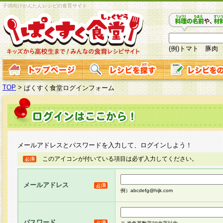
子供向けかんたんレシピの食育サイト
(例)トマト 豚肉
TOP
>
ぱくすく食堂ログインフォーム
メールアドレスとパスワードを入力して、ログインしよう！
このアイコンが付いている項目は必ず入力してください。
メールアドレス
例）abcdefg@hijk.com
パスワード