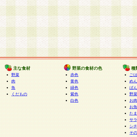
主な食材
野菜の食材の色
種
野菜
赤色
ご
肉
黄色
め
魚
緑色
ぱ
くだもの
紫色
野
白色
お
お
た
サ
シ
そ