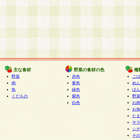
主な食材
野菜の食材の色
種
野菜
赤色
ご
肉
黄色
め
魚
緑色
ぱ
くだもの
紫色
野
白色
お
お
た
サ
シ
そ