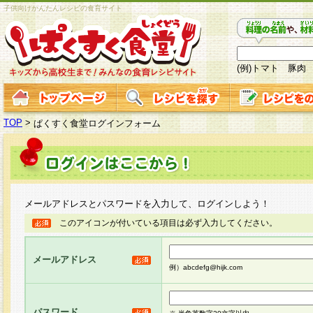
子供向けかんたんレシピの食育サイト
(例)トマト 豚肉
TOP
>
ぱくすく食堂ログインフォーム
メールアドレスとパスワードを入力して、ログインしよう！
このアイコンが付いている項目は必ず入力してください。
メールアドレス
例）abcdefg@hijk.com
パスワード