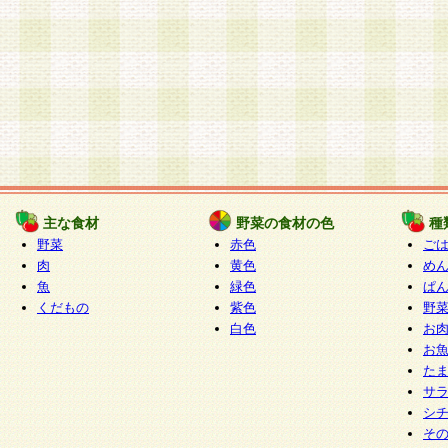
主な食材
野菜の食材の色
種
野菜
赤色
ご
肉
黄色
め
魚
緑色
ぱ
くだもの
紫色
野
白色
お
お
た
サ
シ
そ