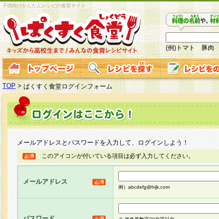
子供向けかんたんレシピの食育サイト
(例)トマト 豚肉
TOP
>
ぱくすく食堂ログインフォーム
メールアドレスとパスワードを入力して、ログインしよう！
このアイコンが付いている項目は必ず入力してください。
メールアドレス
例）abcdefg@hijk.com
パスワード