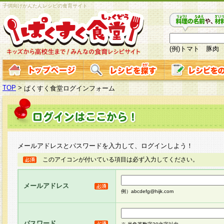
子供向けかんたんレシピの食育サイト
(例)トマト 豚肉
TOP
>
ぱくすく食堂ログインフォーム
メールアドレスとパスワードを入力して、ログインしよう！
このアイコンが付いている項目は必ず入力してください。
メールアドレス
例）abcdefg@hijk.com
パスワード