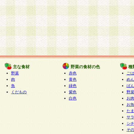
主な食材
野菜の食材の色
種
野菜
赤色
ご
肉
黄色
め
魚
緑色
ぱ
くだもの
紫色
野
白色
お
お
た
サ
シ
そ