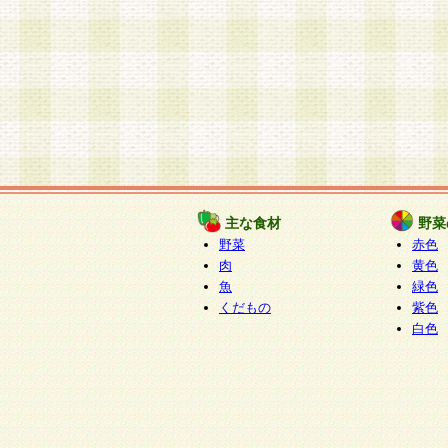
主な食材
野菜
野菜
赤色
肉
黄色
魚
緑色
くだもの
紫色
白色