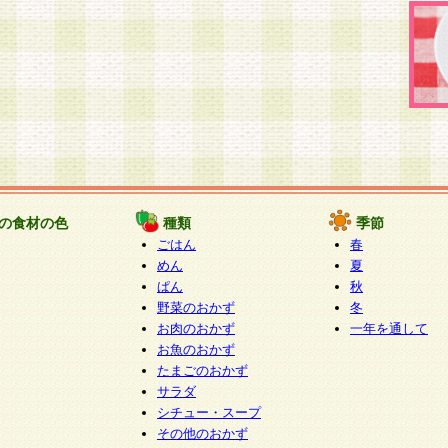
の食材の色
種類
季節
ごはん
春
めん
夏
ぱん
秋
野菜のおかず
冬
お肉のおかず
一年を通して
お魚のおかず
たまごのおかず
サラダ
シチュー・スープ
その他のおかず