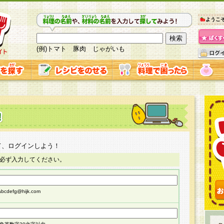
ようこ
(例)トマト 豚肉 じゃがいも
て、ログインしよう！
必ず入力してください。
cdefg@hijk.com