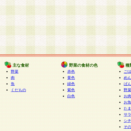
主な食材
野菜の食材の色
種
野菜
赤色
ご
肉
黄色
め
魚
緑色
ぱ
くだもの
紫色
野
白色
お
お
た
サ
シ
そ