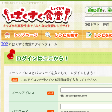
子供向けかんたんレシピの食育サイト
(例)トマト 豚肉
TOP
>
ぱくすく食堂ログインフォーム
メールアドレスとパスワードを入力して、ログインしよう！
このアイコンが付いている項目は必ず入力してください。
メールアドレス
例）abcdefg@hijk.com
パスワード