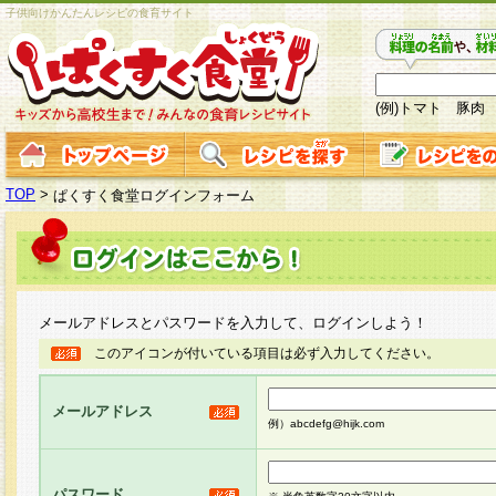
子供向けかんたんレシピの食育サイト
(例)トマト 豚肉
TOP
>
ぱくすく食堂ログインフォーム
メールアドレスとパスワードを入力して、ログインしよう！
このアイコンが付いている項目は必ず入力してください。
メールアドレス
例）abcdefg@hijk.com
パスワード