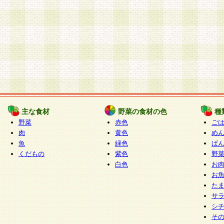
主な食材
野菜の食材の色
種
野菜
赤色
ご
肉
黄色
め
魚
緑色
ぱ
くだもの
紫色
野
白色
お
お
た
サ
シ
そ