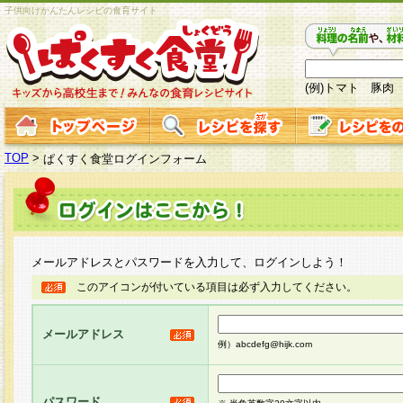
子供向けかんたんレシピの食育サイト
(例)トマト 豚肉
TOP
>
ぱくすく食堂ログインフォーム
メールアドレスとパスワードを入力して、ログインしよう！
このアイコンが付いている項目は必ず入力してください。
メールアドレス
例）abcdefg@hijk.com
パスワード