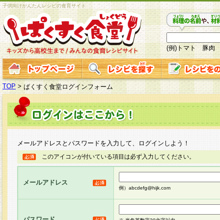
子供向けかんたんレシピの食育サイト
(例)トマト 豚肉
TOP
>
ぱくすく食堂ログインフォーム
メールアドレスとパスワードを入力して、ログインしよう！
このアイコンが付いている項目は必ず入力してください。
メールアドレス
例）abcdefg@hijk.com
パスワード