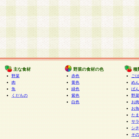
主な食材
野菜の食材の色
種
野菜
赤色
ご
肉
黄色
め
魚
緑色
ぱ
くだもの
紫色
野
白色
お
お
た
サ
シ
そ