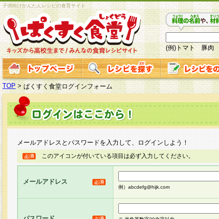
子供向けかんたんレシピの食育サイト
(例)トマト 豚肉
TOP
>
ぱくすく食堂ログインフォーム
メールアドレスとパスワードを入力して、ログインしよう！
このアイコンが付いている項目は必ず入力してください。
メールアドレス
例）abcdefg@hijk.com
パスワード