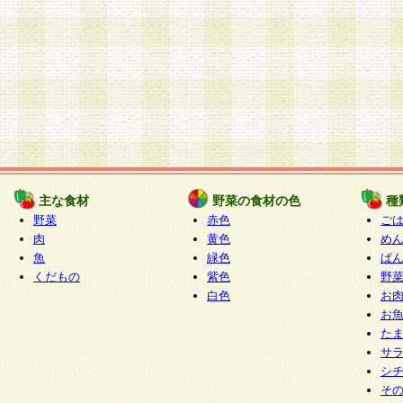
主な食材
野菜の食材の色
種
野菜
赤色
ご
肉
黄色
め
魚
緑色
ぱ
くだもの
紫色
野
白色
お
お
た
サ
シ
そ