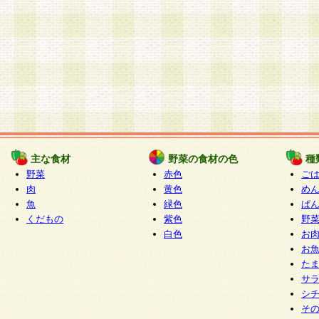
主な食材
野菜の食材の色
種
野菜
赤色
ご
肉
黄色
め
魚
緑色
ぱ
くだもの
紫色
野
白色
お
お
た
サ
シ
そ