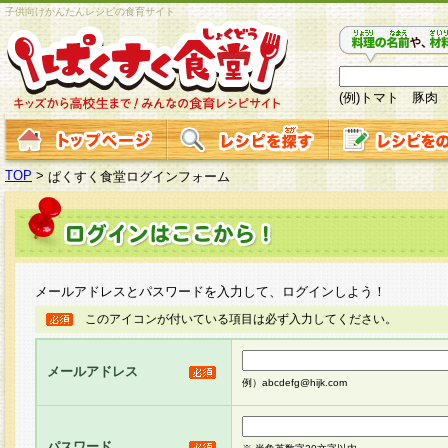
子供向けかんたんレシピの食育サイト
(例)トマト 豚肉
TOP
>
ぱくすく食堂ログインフォーム
メールアドレスとパスワードを入力して、ログインしよう！
このアイコンが付いている項目は必ず入力してください。
メールアドレス
例）abcdefg@hijk.com
パスワード