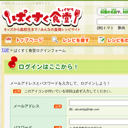
子供向けかんたんレシピの食育サイト
(例)トマト 豚肉
TOP
>
ぱくすく食堂ログインフォーム
メールアドレスとパスワードを入力して、ログインしよう！
このアイコンが付いている項目は必ず入力してください。
メールアドレス
例）abcdefg@hijk.com
パスワード