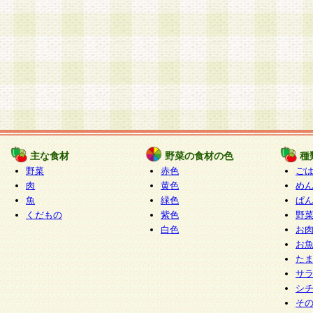
主な食材
野菜の食材の色
種
野菜
赤色
ご
肉
黄色
め
魚
緑色
ぱ
くだもの
紫色
野
白色
お
お
た
サ
シ
そ