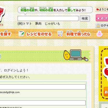
ようこ
(例)トマト 豚肉 じゃがいも
て、ログインしよう！
必ず入力してください。
cdefg@hijk.com