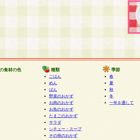
の食材の色
種類
季節
ごはん
春
めん
夏
ぱん
秋
野菜のおかず
冬
お肉のおかず
一年を通して
お魚のおかず
たまごのおかず
サラダ
シチュー・スープ
その他のおかず