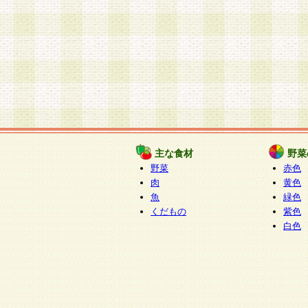
主な食材
野菜
野菜
赤色
肉
黄色
魚
緑色
くだもの
紫色
白色