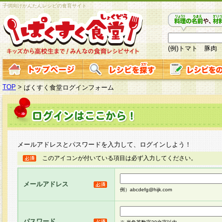
子供向けかんたんレシピの食育サイト
(例)トマト 豚肉
TOP
>
ぱくすく食堂ログインフォーム
メールアドレスとパスワードを入力して、ログインしよう！
このアイコンが付いている項目は必ず入力してください。
メールアドレス
例）abcdefg@hijk.com
パスワード