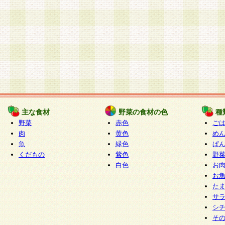
主な食材
野菜の食材の色
種
野菜
赤色
ご
肉
黄色
め
魚
緑色
ぱ
くだもの
紫色
野
白色
お
お
た
サ
シ
そ